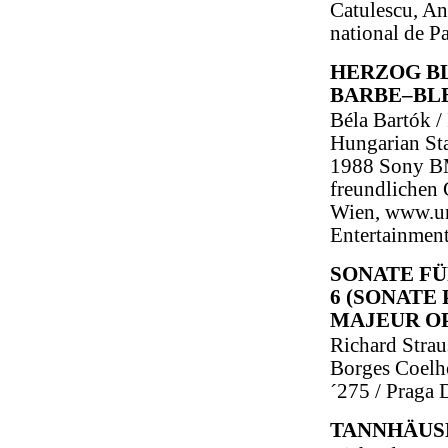
Catulescu, An
national de Pa
HERZOG BL
BARBE–BLEU
Béla Bartók /
Hungarian Sta
1988 Sony BM
freundlichen
Wien, www.un
Entertainmen
SONATE FÜ
6 (SONATE
MAJEUR OP
Richard Strau
Borges Coelh
´275 / Praga
TANNHÄUS