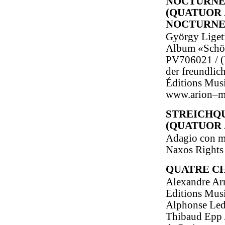
NOCTURNE
(QUATUOR 
NOCTURNE
György Liget
Album «Schönb
PV706021 / (
der freundli
Éditions Musi
www.arion–m
STREICHQ
(QUATUOR 
Adagio con mo
Naxos Rights 
QUATRE C
Alexandre Arn
Editions Mus
Alphonse Led
Thibaud Epp /