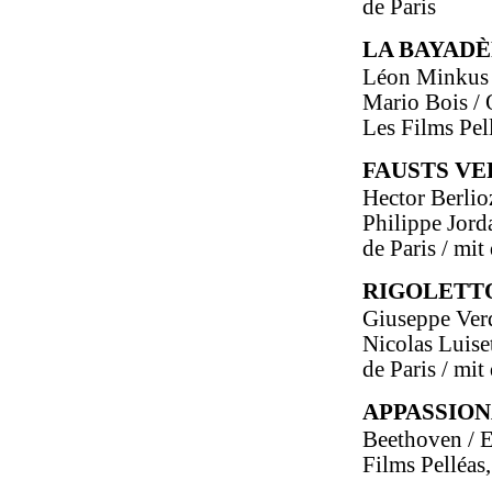
de Paris
LA BAYAD
Léon Minkus /
Mario Bois / 
Les Films Pell
FAUSTS VE
Hector Berlioz
Philippe Jord
de Paris / mi
RIGOLETT
Giuseppe Verd
Nicolas Luiset
de Paris / mi
APPASSION
Beethoven / E
Films Pelléas,