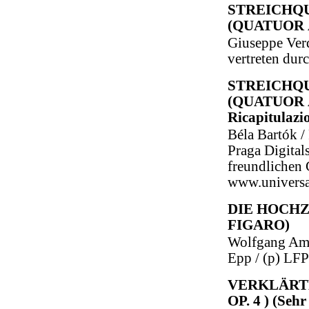
STREICHQ
(QUATUOR 
Giuseppe Verd
vertreten du
STREICHQUA
(QUATUOR À
Ricapitulazi
Béla Bartók /
Praga Digita
freundlichen
www.universa
DIE HOCHZ
FIGARO)
Wolfgang Ama
Epp / (p) LFP
VERKLÄRTE
OP. 4 ) (Seh