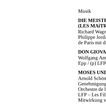
Musik
DIE MEIS
(LES MAîT
Richard Wagne
Philippe Jord
de Paris mit 
DON GIOVA
Wolfgang Ama
Epp / (p) LFP
MOSES UND
Arnold Schön
Genehmigung 
Orchestre de l
LFP – Les Fil
Mitwirkung v