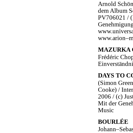
Arnold Schön
dem Album Sch
PV706021 / (P
Genehmigung 
www.universa
www.arion–m
MAZURKA OP
Frédéric Chop
Einverständn
DAYS TO 
(Simon Green,
Cooke) / Inte
2006 / (c) Ju
Mit der Gene
Music
BOURLÉE
Johann–Sebast