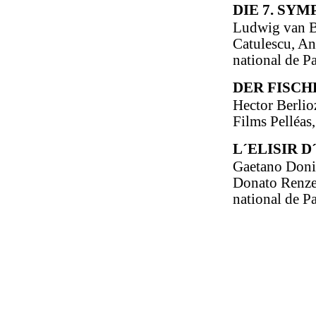
DIE 7. SYM
Ludwig van Be
Catulescu, An
national de Pa
DER FISCH
Hector Berlio
Films Pelléas,
L´ELISIR 
Gaetano Donize
Donato Renzet
national de P