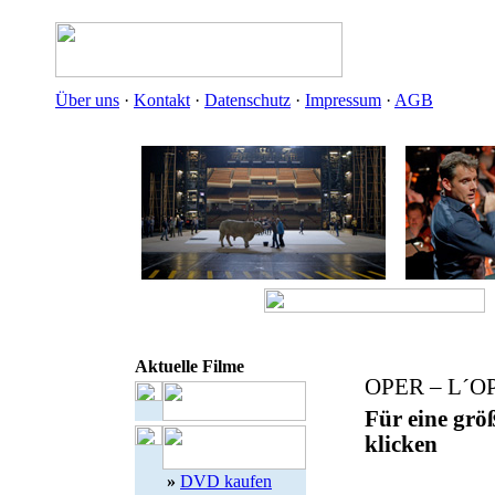
Über uns
·
Kontakt
·
Datenschutz
·
Impressum
·
AGB
Aktuelle Filme
OPER – L´O
Für eine größ
klicken
»
DVD kaufen