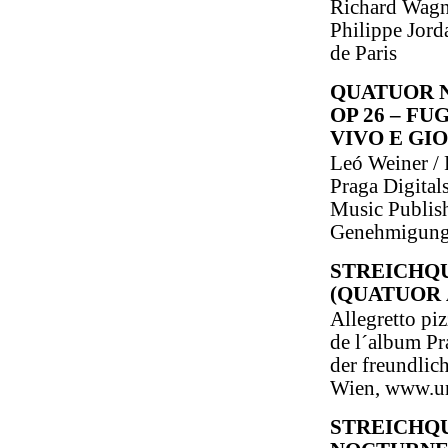
Richard Wagne
Philippe Jord
de Paris
QUATUOR N
OP 26 – FU
VIVO E GI
Leó Weiner / 
Praga Digita
Music Publis
Genehmigung 
STREICHQUA
(QUATUOR À
Allegretto piz
de l´album P
der freundli
Wien, www.un
STREICHQ