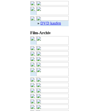
»
DVD kaufen
Film-Archiv