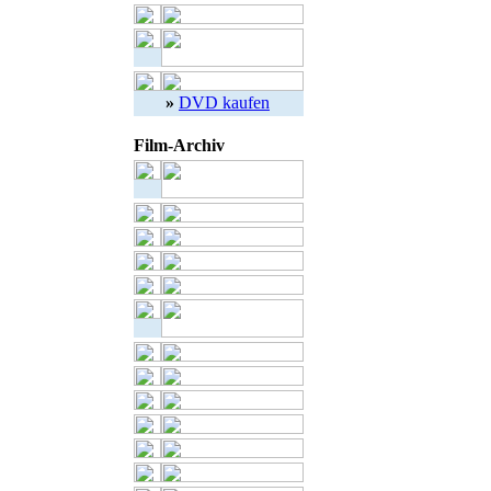
»
DVD kaufen
Film-Archiv