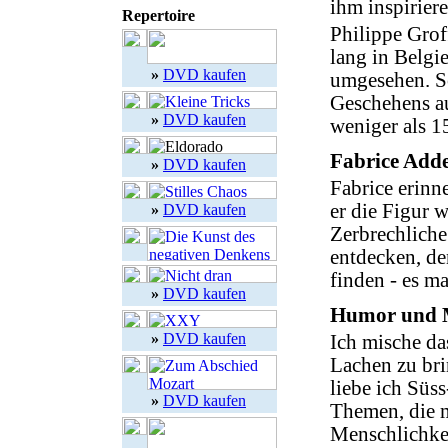
ihm inspirier
Repertoire
Philippe Grof
lang in Belg
»
DVD kaufen
umgesehen. So
Geschehens au
»
DVD kaufen
weniger als 1
Fabrice Add
»
DVD kaufen
Fabrice erinn
er die Figur w
»
DVD kaufen
Zerbrechliche
entdecken, de
finden - es ma
»
DVD kaufen
Humor und M
»
DVD kaufen
Ich mische da
Lachen zu bri
liebe ich Süss
»
DVD kaufen
Themen, die m
Menschlichkei