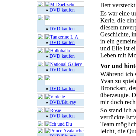
Bett versteck
»
DVD kaufen
Es war eine u
Kerle, die ei
diesem unverg
»
DVD kaufen
Geschichte, i
in ein gemei
»
DVD kaufen
und Elie ist 
Leben mit Mo
»
DVD kaufen
Vor und hin
»
DVD kaufen
Während ich s
Yvan zu spiel
Bronckart, de
»
DVD kaufen
überzeugte. D
mir doch rech
»
DVD/Blu-ray
So stand ich 
»
DVD kaufen
verrückte Erf
Team möglich 
leicht, die Qu