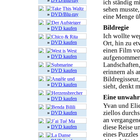
»
DVD/Blu-ray
ich ständig m
sehen musste,
»
DVD/Blu-ray
eine Menge ü
Bildregie
»
DVD kaufen
Ich wollte we
»
DVD kaufen
Ort, hin zu e
einen Film vo
»
DVD kaufen
aufgenommen 
Landschaften
»
DVD kaufen
erinnern als 
Bildregisseur
»
DVD kaufen
sieht, denkt 
Eine unwahr
»
DVD kaufen
Yvan und Elie
ziellos durch
»
DVD kaufen
an vergangene
diese Reise u
»
DVD kaufen
eines Puzzles