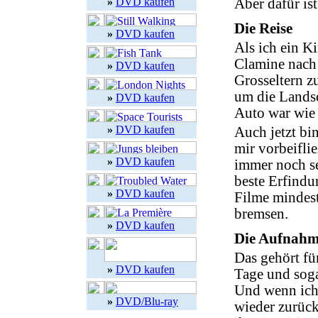
»
DVD kaufen
Aber dafür ist
Die Reise
»
DVD kaufen
Als ich ein K
Clamine nach
»
DVD kaufen
Grosseltern z
um die Landsc
»
DVD kaufen
Auto war wie 
»
DVD kaufen
Auch jetzt bi
mir vorbeifli
»
DVD kaufen
immer noch se
beste Erfindu
»
DVD kaufen
Filme mindest
bremsen.
»
DVD kaufen
Die Aufnahm
Das gehört fü
»
DVD kaufen
Tage und sog
Und wenn ich
»
DVD/Blu-ray
wieder zurück