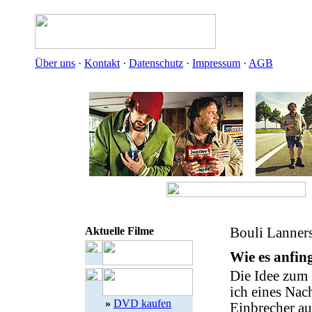
Über uns
·
Kontakt
·
Datenschutz
·
Impressum
·
AGB
Aktuelle Filme
Bouli Lanne
Wie es anfin
Die Idee zum 
ich eines Nac
»
DVD kaufen
Einbrecher auf