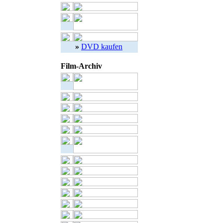
»
DVD kaufen
Film-Archiv