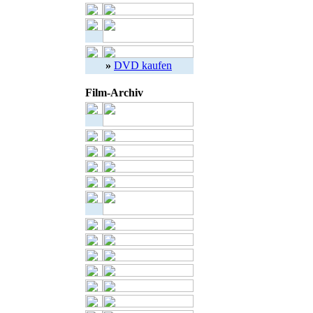
»
DVD kaufen
Film-Archiv