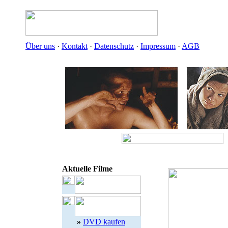
Über uns
·
Kontakt
·
Datenschutz
·
Impressum
·
AGB
Aktuelle Filme
»
DVD kaufen