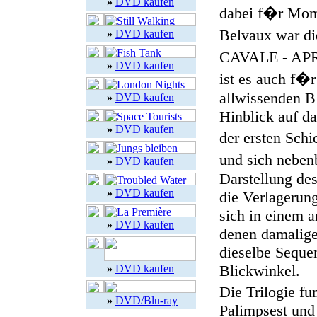
»
DVD kaufen
dabei f�r Mome
Belvaux war 
»
DVD kaufen
CAVALE - APR�
»
DVD kaufen
ist es auch f�r
allwissenden Bl
»
DVD kaufen
Hinblick auf da
»
DVD kaufen
der ersten Schi
und sich neben
»
DVD kaufen
Darstellung des
»
DVD kaufen
die Verlagerung
sich in einem a
»
DVD kaufen
denen damalige 
dieselbe Seque
Blickwinkel.
»
DVD kaufen
Die Trilogie fu
»
DVD/Blu-ray
Palimpsest und