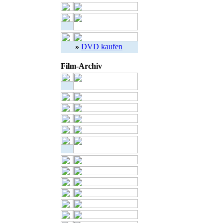
»
DVD kaufen
Film-Archiv