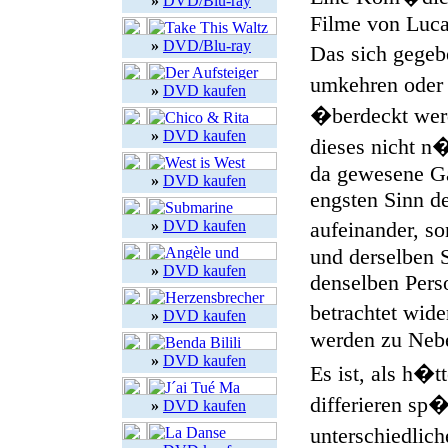
»
DVD/Blu-ray
Filme von Luca
»
DVD/Blu-ray
Das sich gegeb
umkehren oder
»
DVD kaufen
�berdeckt werd
»
DVD kaufen
dieses nicht n�
da gewesene Ga
»
DVD kaufen
engsten Sinn de
»
DVD kaufen
aufeinander, s
und derselben S
»
DVD kaufen
denselben Pers
betrachtet wid
»
DVD kaufen
werden zu Nebe
»
DVD kaufen
Es ist, als h�t
differieren sp�
»
DVD kaufen
unterschiedlich