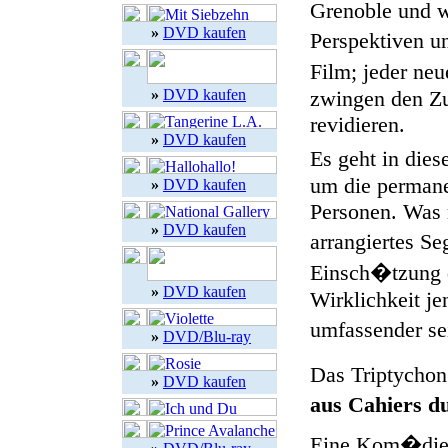
Grenoble und w
»
DVD kaufen
Perspektiven u
Film; jeder ne
»
DVD kaufen
zwingen den Zu
revidieren.
»
DVD kaufen
Es geht in die
um die perman
»
DVD kaufen
Personen. Was 
»
DVD kaufen
arrangiertes S
Einsch�tzung 
»
DVD kaufen
Wirklichkeit je
umfassender sei
»
DVD/Blu-ray
Das Triptychon
»
DVD kaufen
aus Cahiers d
Eine Kom�die, 