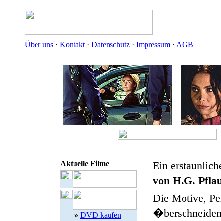
Über uns
·
Kontakt
·
Datenschutz
·
Impressum
·
AGB
Aktuelle Filme
Ein erstaunlich
von H.G. Pfla
Die Motive, Pe
�berschneiden s
»
DVD kaufen