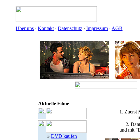
Über uns
·
Kontakt
·
Datenschutz
·
Impressum
·
AGB
Aktuelle Filme
1. Zuerst 
u
2. Dann
und mit "B
»
DVD kaufen