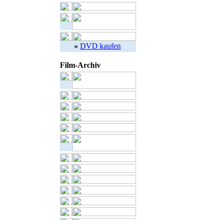
»
DVD kaufen
Film-Archiv