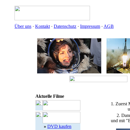
Über uns
·
Kontakt
·
Datenschutz
·
Impressum
·
AGB
Aktuelle Filme
1. Zuerst 
u
2. Dann
und mit "B
»
DVD kaufen