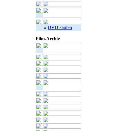
»
DVD kaufen
Film-Archiv